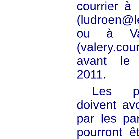
courrier à
(ludroen@le
ou à Val
(valery.cou
avant le
2011.
Les p
doivent avo
par les par
pourront êt