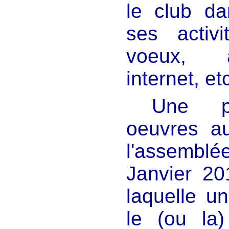
le club d
ses activ
voeux, a
internet, etc
Une pr
oeuvres au
l'assemblé
Janvier 20
laquelle u
le (ou la