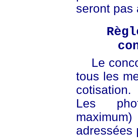
seront pas
Règl
co
Le conco
tous les m
cotisation.
Les phot
maximum)
adressées 